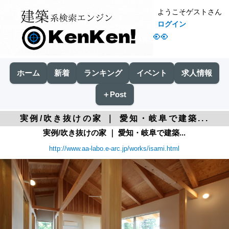
ようこそゲストさん
ログイン
👀
ホーム
新着
ランキング
イベント
求人情報
＋Post
実例/吹き抜けの家 ｜ 愛知・岐阜で建築...
実例/吹き抜けの家 ｜ 愛知・岐阜で建築...
http://www.aa-labo.e-arc.jp/works/isami.html