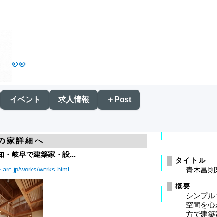
👀
イベント
求人情報
＋Post
の家詳細へ
知・岐阜で建築家・設...
タイトル
e-arc.jp/works/works.html
青木昌則
概要
シンプル
空間を心
方で建築