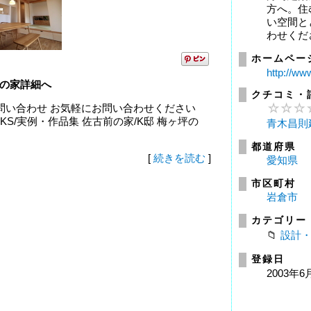
方へ。住
い空間と
わせくださ
ホームペー
http://ww
の家詳細へ
クチコミ・
ACT／お問い合わせ お気軽にお問い合わせください
RKS/実例・作品集 佐古前の家/K邸 梅ヶ坪の
青木昌則
都道府県
[
続きを読む
]
愛知県
市区町村
岩倉市
カテゴリー
設計
登録日
2003年6