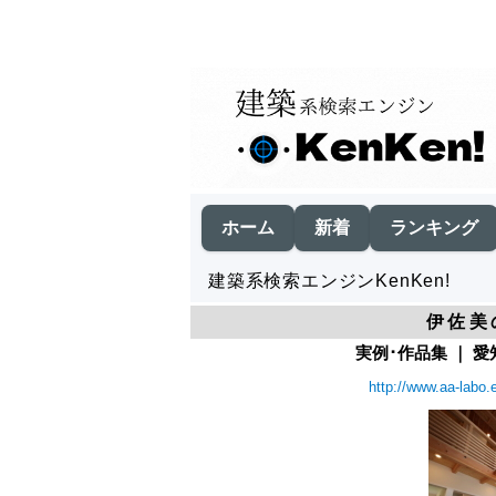
ホーム
新着
ランキング
建築系検索エンジンKenKen!
伊佐美
実例･作品集 ｜ 愛
http://www.aa-labo.