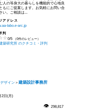
む人の等身大の暮らしを機能的で心地良
ともにご提案します。お気軽にお問い合
い。ご相談は...
ジアドレス
w.aa-labo.e-arc.jp
評判
0
/
5
（0件のレビュー）
建築研究所 のクチコミ・評判
建築設計事務所
・デザイン
＞
月2日(月)
298,817