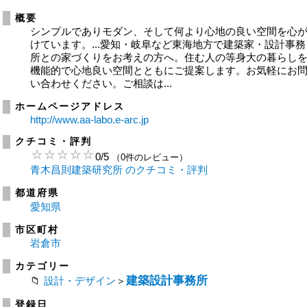
概要
シンプルでありモダン、そして何より心地の良い空間を心
けています。...愛知・岐阜など東海地方で建築家・設計事務
所との家づくりをお考えの方へ。住む人の等身大の暮らし
機能的で心地良い空間とともにご提案します。お気軽にお
い合わせください。ご相談は...
ホームページアドレス
http://www.aa-labo.e-arc.jp
クチコミ・評判
0
/
5
（0件のレビュー）
青木昌則建築研究所 のクチコミ・評判
都道府県
愛知県
市区町村
岩倉市
カテゴリー
建築設計事務所
設計・デザイン
＞
登録日