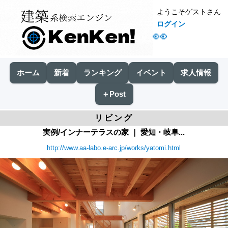
ようこそゲストさん
ログイン
👀
ホーム
新着
ランキング
イベント
求人情報
＋Post
リビング
実例/インナーテラスの家 ｜ 愛知・岐阜...
http://www.aa-labo.e-arc.jp/works/yatomi.html