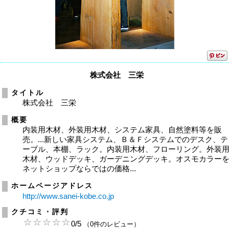
株式会社 三栄
タイトル
株式会社 三栄
概要
内装用木材、外装用木材、システム家具、自然塗料等を販
売。...新しい家具システム、Ｂ＆Ｆシステムでのデスク、テ
ーブル、本棚、ラック。内装用木材、フローリング。外装
木材、ウッドデッキ、ガーデニングデッキ。オスモカラー
ネットショップならではの価格...
ホームページアドレス
http://www.sanei-kobe.co.jp
クチコミ・評判
0
/
5
（0件のレビュー）