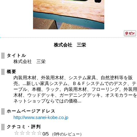
株式会社 三栄
タイトル
株式会社 三栄
概要
内装用木材、外装用木材、システム家具、自然塗料等を販
売。...新しい家具システム、Ｂ＆Ｆシステムでのデスク、テ
ーブル、本棚、ラック。内装用木材、フローリング。外装
木材、ウッドデッキ、ガーデニングデッキ。オスモカラー
ネットショップならではの価格...
ホームページアドレス
http://www.sanei-kobe.co.jp
クチコミ・評判
0
/
5
（0件のレビュー）