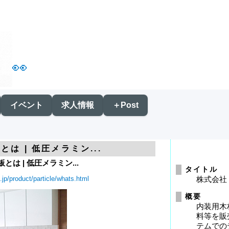
👀
イベント
求人情報
＋Post
は | 低圧メラミン...
は | 低圧メラミン...
タイトル
jp/product/particle/whats.html
株式会社
概要
内装用木
料等を販
テムでの