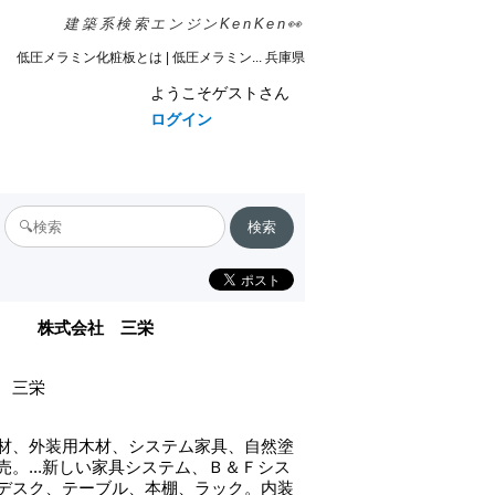
建築系検索エンジンKenKen👀
低圧メラミン化粧板とは | 低圧メラミン... 兵庫県
ようこそゲストさん
ログイン
株式会社 三栄
 三栄
材、外装用木材、システム家具、自然塗
売。...新しい家具システム、Ｂ＆Ｆシス
デスク、テーブル、本棚、ラック。内装