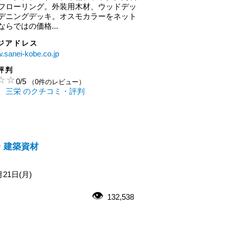
フローリング。外装用木材、ウッドデッ
デニングデッキ。オスモカラーをネット
らではの価格...
ジアドレス
w.sanei-kobe.co.jp
評判
0
/
5
（0件のレビュー）
 三栄 のクチコミ・評判
・建築資材
月21日(月)
132,538