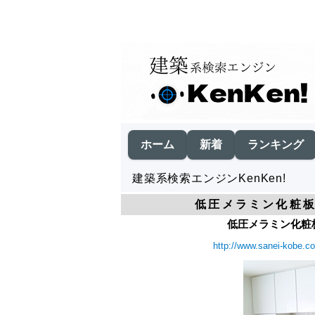
ホーム
新着
ランキング
建築系検索エンジンKenKen!
低圧メラミン化粧板と
低圧メラミン化粧板と
http://www.sanei-kobe.co.