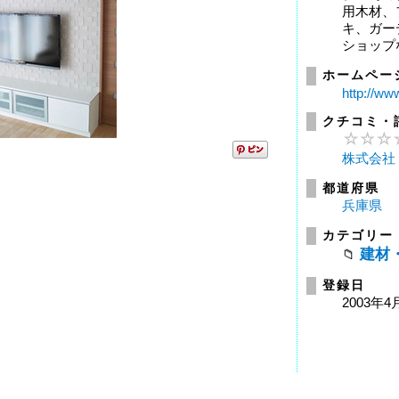
用木材、
キ、ガー
ショップな
ホームペー
http://ww
クチコミ・
株式会社
都道府県
兵庫県
カテゴリー
建材
登録日
2003年4