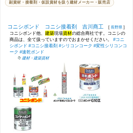
副資材・接着剤・仮設資材を扱う建材メーカー・販売店
コニシボンド コニシ接着剤 吉川商工
[
長野県
]
コニシボンド他、
建築
現場
資材
の総合商社です。コニシの
商品は、全て扱っていますのでおまかせください。
#コニ
シボンド
#コニシ接着剤
#シリコンコーク
#変性シリコンコ
ーク
#速乾ボンド
建材・建築資材