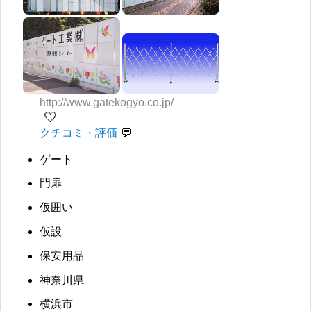
http://www.gatekogyo.co.jp/
🤍
クチコミ・評価
ゲート
門扉
仮囲い
仮設
保安用品
神奈川県
横浜市