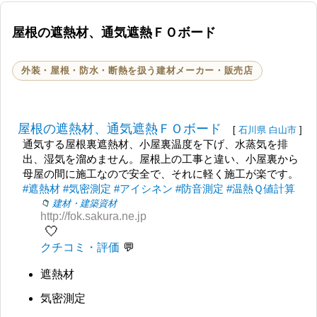
屋根の遮熱材、通気遮熱ＦＯボード
外装・屋根・防水・断熱を扱う建材メーカー・販売店
屋根の遮熱材、通気遮熱ＦＯボード
[
石川県
白山市
]
通気する屋根裏遮熱材、小屋裏温度を下げ、水蒸気を排
出、湿気を溜めません。屋根上の工事と違い、小屋裏から
母屋の間に施工なので安全で、それに軽く施工が楽です。
#遮熱材
#気密測定
#アイシネン
#防音測定
#温熱Ｑ値計算
建材・建築資材
http://fok.sakura.ne.jp
🤍
クチコミ・評価
遮熱材
気密測定