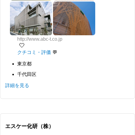
http://www.abc-t.co.jp
🤍
クチコミ・評価
東京都
千代田区
詳細を見る
エスケー化研（株）