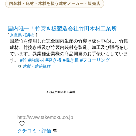
内装材・床材・木材を扱う建材メーカー・販売店
国内唯一！竹突き板製造会社竹田木材工業所
[
奈良県
桜井市
]
国産竹を使用した完全国内生産の竹突き板を中心に、竹集
成材、竹挽き板及び竹製内装材を製造、加工及び販売をし
ています。異業種企業様の商品開発のお手伝いもしていま
す。
#竹
#内装材
#突き板
#挽き板
#フローリング
建材・建築資材
http://www.takemoku.co.jp
🤍
クチコミ・評価