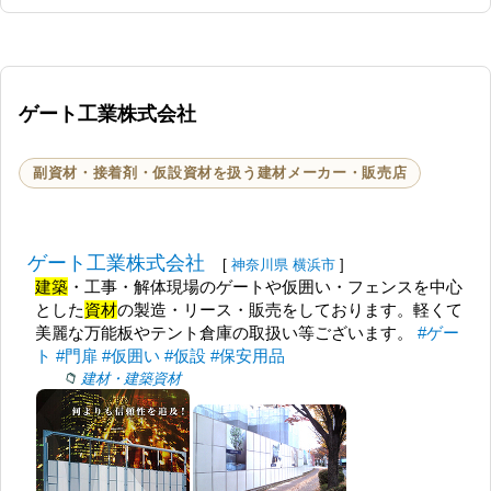
ゲート工業株式会社
副資材・接着剤・仮設資材を扱う建材メーカー・販売店
ゲート工業株式会社
[
神奈川県
横浜市
]
建築
・工事・解体現場のゲートや仮囲い・フェンスを中心
とした
資材
の製造・リース・販売をしております。軽くて
美麗な万能板やテント倉庫の取扱い等ございます。
#ゲー
ト
#門扉
#仮囲い
#仮設
#保安用品
建材・建築資材