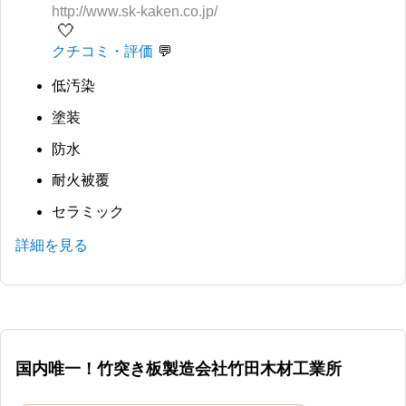
http://www.sk-kaken.co.jp/
🤍
クチコミ・評価
低汚染
塗装
防水
耐火被覆
セラミック
詳細を見る
国内唯一！竹突き板製造会社竹田木材工業所