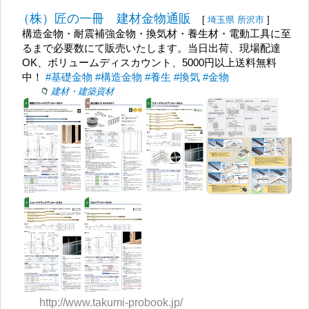
（株）匠の一冊 建材金物通販
[
埼玉県
所沢市
]
構造金物・耐震補強金物・換気材・養生材・電動工具に至
るまで必要数にて販売いたします。当日出荷、現場配達
OK、ボリュームディスカウント、5000円以上送料無料
中！
#基礎金物
#構造金物
#養生
#換気
#金物
建材・建築資材
http://www.takumi-probook.jp/