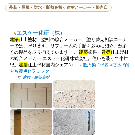
外装・屋根・防水・断熱を扱う建材メーカー・販売店
エスケー化研（株）
建築
仕上塗材、塗料の総合メーカー。塗り替え相談コーナ
ーでは、塗り替え、リフォームの手順を多彩に紹介。数多
くの製品を取り揃えています。 ...
建築
塗料・
建築
仕上げ材
の総合メーカー エスケー化研株式会社。住いを装って半世
紀。
建築
仕上塗材国内シェアNo....
#低汚染
#塗装
#防水
#耐
火被覆
#セラミック
建材・建築資材