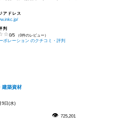
ジアドレス
w.inkc.jp/
評判
0
/
5
（0件のレビュー）
ーポレーション のクチコミ・評判
・建築資材
月9日(水)
725,201