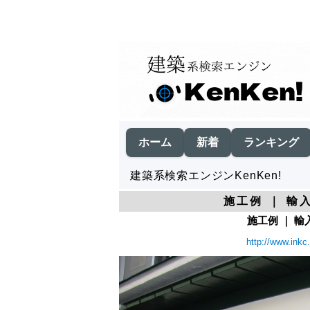
ホーム
新着
ランキング
建築系検索エンジンKenKen!
施工例 ｜ 輸
施工例 ｜ 輸
http://www.inkc