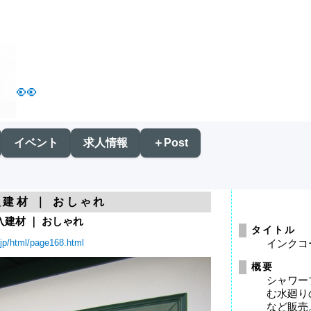
👀
イベント
求人情報
＋Post
入建材 ｜ おしゃれ
入建材 ｜ おしゃれ
タイトル
.jp/html/page168.html
インクコ
概要
シャワー
む水廻り
など販売