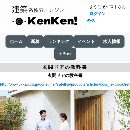
ようこそゲストさん
ログイン
👀
ホーム
新着
ランキング
イベント
求人情報
＋Post
玄関ドアの教科書
玄関ドアの教科書
http://www.ykkap.co.jp/consumer/satellite/products/articles/door_textbook/re