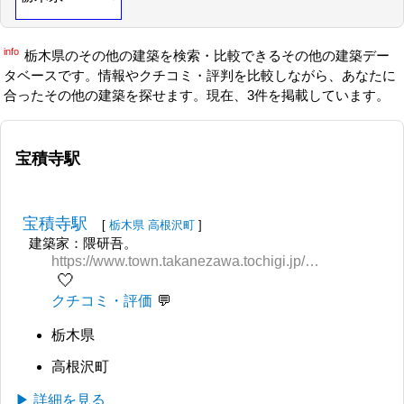
info
栃木県のその他の建築を検索・比較できるその他の建築デー
タベースです。情報やクチコミ・評判を比較しながら、あなたに
合ったその他の建築を探せます。現在、3件を掲載しています。
宝積寺駅
宝積寺駅
[
栃木県
高根沢町
]
建築家：隈研吾。
https://www.town.takanezawa.tochigi.jp/kanko/spot/JRhousyakujieki.html
🤍
クチコミ・評価
栃木県
高根沢町
▶ 詳細を見る