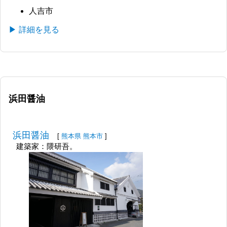
人吉市
▶ 詳細を見る
浜田醤油
浜田醤油
[
熊本県
熊本市
]
建築家：隈研吾。