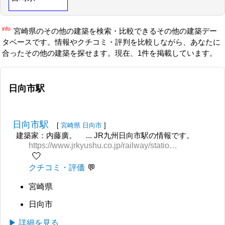
info
宮崎県のその他の建築を検索・比較できるその他の建築デー
タベースです。情報やクチコミ・評判を比較しながら、あなたに
合ったその他の建築を探せます。現在、1件を掲載しています。
日向市駅
日向市駅
[
宮崎県
日向市
]
建築家：内藤廣。 ... JR九州日向市駅の情報です。
https://www.jrkyushu.co.jp/railway/station/1191824_1601.html
🤍
クチコミ・評価
宮崎県
日向市
▶ 詳細を見る