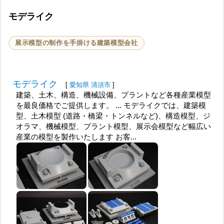
モデライク
展示模型の制作を手掛ける建築模型会社
モデライク
[
愛知県
清須市
]
建築、土木、構造、機械設備、プラントなど各種産業模型
を最良価格でご提供します。 ... モデライクでは、建築模
型、土木模型 (道路・橋梁・トンネルなど)、構造模型、ジ
オラマ、機械模型、プラント模型、展示会模型など幅広い
産業の模型を製作いたします お客...