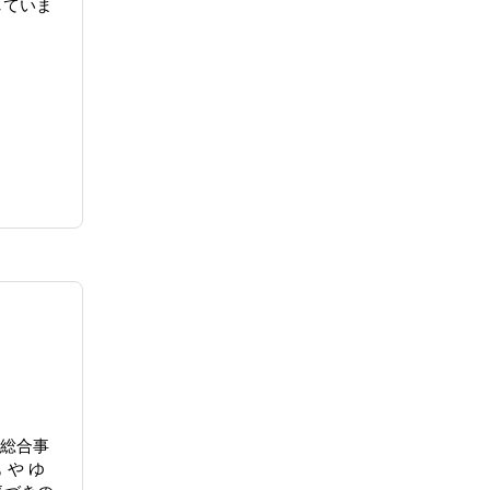
していま
 総合事
も や ゆ