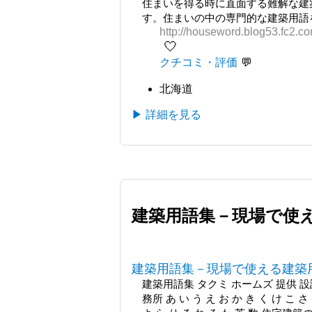
住まいを得る時に直面する難解な建築
す。住まいの中の専門的な建築用語
http://houseword.blog53.fc2.co
🤍
クチコミ・評価
北海道
▶ 詳細を見る
建築用語集－現場で使
建築用語集－現場で使える建築
建築用語集 タクミ ホームズ 提供 
務所 あ い う え お か き く け こ さ 