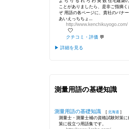
よ ら り る れ ろ わ 英 数 
ことがありましたら、是非ご指摘く
ぞ 用語の各ページに、貴社のバナー
あいえっちちょ...
http://www.kenchikuyogo.com/
🤍
クチコミ・評価
▶ 詳細を見る
測量用語の基礎知識
測量用語の基礎知識
[
北海道
]
測量士・測量士補の資格試験対策に役
策に役立つ用語集です。