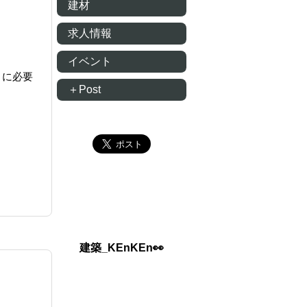
建材
求人情報
イベント
りに必要
＋Post
建築_KEnKEn👀