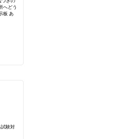
気づきの
所へどう
示板 あ
格試験対