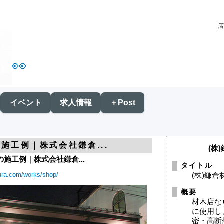
店
👀
イベント
求人情報
＋Post
施工例｜株式会社鎌倉...
(株
施工例｜株式会社鎌倉...
タイトル
ura.com/works/shop/
(株)鎌
概要
材木店な
に使用し
密・高断