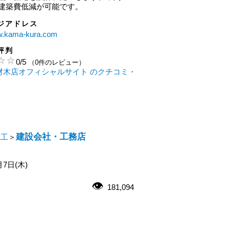
建築費低減が可能です。
ジアドレス
ww.kama-kura.com
評判
0
/
5
（0件のレビュー）
倉材木店オフィシャルサイト のクチコミ・
建設会社・工務店
施工
＞
月7日(木)
181,094