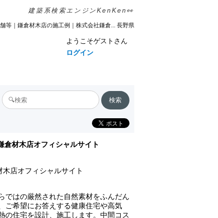
建築系検索エンジンKenKen👀
舗等｜鎌倉材木店の施工例｜株式会社鎌倉... 長野県
ようこそゲストさん
ログイン
)鎌倉材木店オフィシャルサイト
倉材木店オフィシャルサイト
らではの厳然された自然素材をふんだん
、ご希望にお答えする健康住宅や高気
熱の住宅を設計、施工します。中間コス