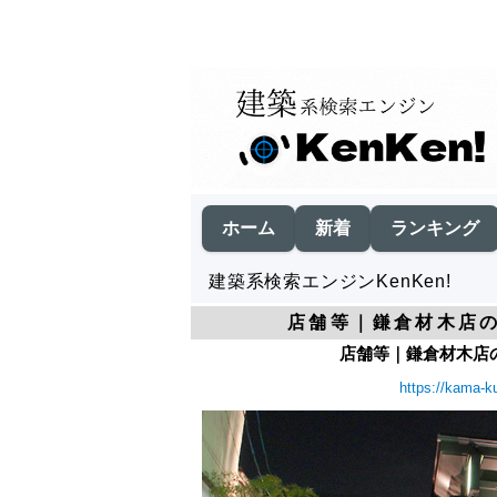
ホーム
新着
ランキング
建築系検索エンジンKenKen!
店舗等｜鎌倉材木店の
店舗等｜鎌倉材木店の
https://kama-k