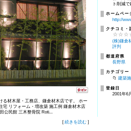
ト削減で
ホームペー
http://w
クチコミ・
(株)鎌
評判
都道府県
長野県
カテゴリー
建築
登録日
2001年6
ける材木屋・工務店、鎌倉材木店です。 ホー
文住宅 リフォーム・増改築 施工例 鎌倉材木店
民館 三木整骨院 Roti...
[
続きを読む
]