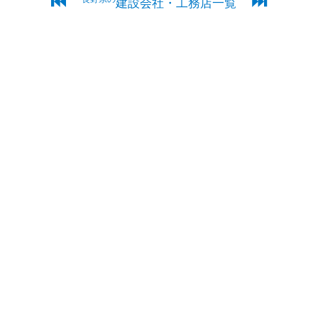
⏮
⏭
建設会社・工務店一覧