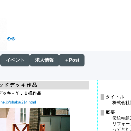
👀
イベント
求人情報
＋Post
ッドデッキ作品
ッキ - Ｙ．Ｕ様作品
タイトル
.ne.jp/shaka/214.html
株式会社
概要
伝統軸組
リフォー
ってきた