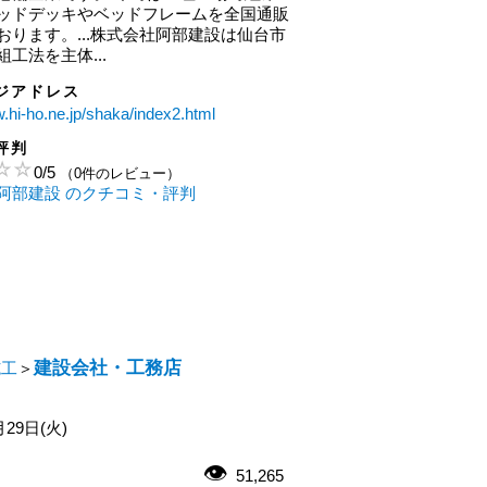
ッドデッキやベッドフレームを全国通販
おります。...株式会社阿部建設は仙台市
工法を主体...
ジアドレス
w.hi-ho.ne.jp/shaka/index2.html
評判
0
/
5
（0件のレビュー）
阿部建設 のクチコミ・評判
建設会社・工務店
施工
＞
月29日(火)
51,265