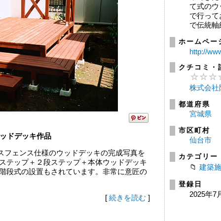
て式のウ
で行って
で伝統軸組
ホームペー
http://ww
クチコミ・
株式会社
都道府県
宮城県
市区町村
ッドデッキ作品
仙台市
スフェンス仕様のウッドデッキの完成写真を
カテゴリー
でステップ＋２段ステップ＋本体ウッドデッキ
建築
段階段式の設置もされています。非常に意匠の
登録日
2025年7
[
続きを読む
]