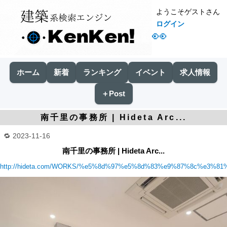
ようこそゲストさん
ログイン
👀
ホーム
新着
ランキング
イベント
求人情報
＋Post
南千里の事務所 | Hideta Arc...
2023-11-16
南千里の事務所 | Hideta Arc...
http://hideta.com/WORKS/%e5%8d%97%e5%8d%83%e9%87%8c%e3%