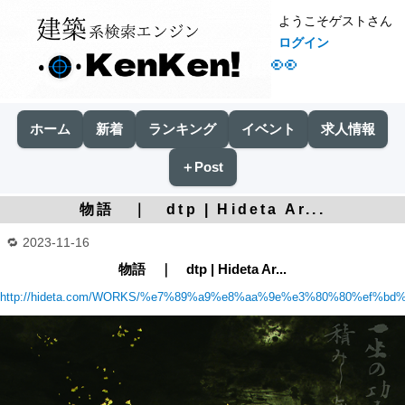
ようこそゲストさん
ログイン
👀
ホーム
新着
ランキング
イベント
求人情報
＋Post
物語 ｜ dtp | Hideta Ar...
2023-11-16
物語 ｜ dtp | Hideta Ar...
http://hideta.com/WORKS/%e7%89%a9%e8%aa%9e%e3%80%80%ef%bd