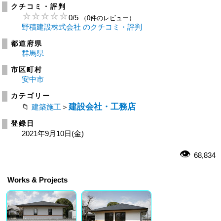
クチコミ・評判
0
/
5
（0件のレビュー）
野積建設株式会社 のクチコミ・評判
都道府県
群馬県
市区町村
安中市
カテゴリー
建設会社・工務店
建築施工
＞
登録日
2021年9月10日(金)
68,834
Works & Projects