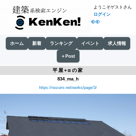
ようこそゲストさん
ログイン
👀
ホーム
新着
ランキング
イベント
求人情報
＋Post
平屋+αの家
834_ma_h
https://nozumi.net/works/page/3/