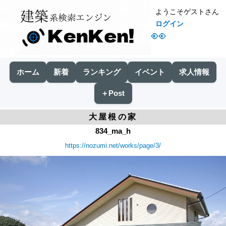
ようこそゲストさん
ログイン
👀
ホーム
新着
ランキング
イベント
求人情報
＋Post
大屋根の家
834_ma_h
https://nozumi.net/works/page/3/