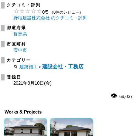
クチコミ・評判
0
/
5
（0件のレビュー）
野積建設株式会社 のクチコミ・評判
都道府県
群馬県
市区町村
安中市
カテゴリー
建設会社・工務店
建築施工
＞
登録日
2021年9月10日(金)
69,037
Works & Projects