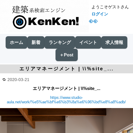
ようこそゲストさん
ログイン
👀
ホーム
新着
ランキング
イベント
求人情報
＋Post
エリアマネージメント | \\%site_...
2020-03-21
エリアマネージメント | \\%site_...
https://www.studio-
aula.net/work/%e5%ae%bf%e6%b3%8a%e6%96%bd%e8%a8%adb/