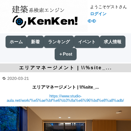
ようこそゲストさん
ログイン
👀
ホーム
新着
ランキング
イベント
求人情報
＋Post
エリアマネージメント | \\%site_...
2020-03-21
エリアマネージメント | \\%site_...
https://www.studio-
aula.net/work/%e5%ae%bf%e6%b3%8a%e6%96%bd%e8%a8%adb/