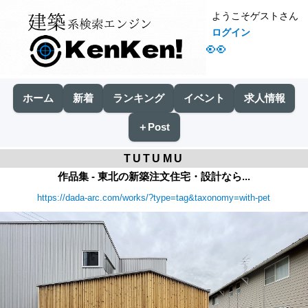
ようこそゲストさん
ログイン
👀
ホーム
新着
ランキング
イベント
求人情報
＋Post
TUTUMU
作品集 - 東北の新築注文住宅・設計なら...
https://dada-arc.com/works/?type=tag&taxonomy=with-pet