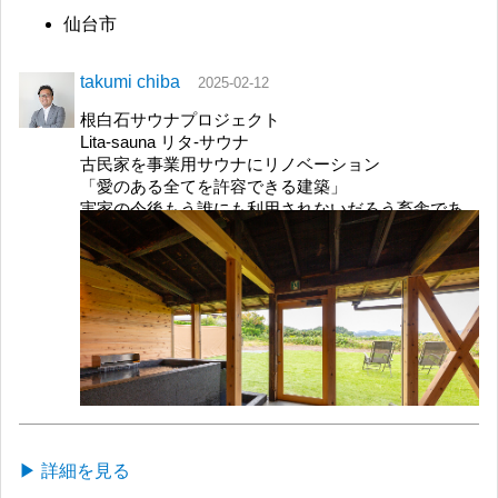
仙台市
takumi chiba
2025-02-12
根白石サウナプロジェクト
Lita-sauna リタ-サウナ
古民家を事業用サウナにリノベーション
「愛のある全てを許容できる建築」
実家の今後もう誰にも利用されないだろう畜舎であ
った母屋に隣接する古民家。懐かしく思い入れのあ
るこの建築を事業用「個室サウナ」として再生した
のが当該プロジェクトである。
限りのある予算の中で最小のコストで最大の効果を
生み出す。
古い、新しい、汚れ、隙間、寒い、暑い、明るい、
暗い建築の様々を諦めではなく許容してみる。古い
ものと新しいものが混在する居場所にバランスを取
ったり整理することは必要ない。既存材料をそのま
ま使い、古いものはその歴史を思い、新しいものは
その素肌に将来を思う。
▶ 詳細を見る
この建築に完成はない日々進化し退化する。大好き
なサウナのオーナーとして建築とともに歳を重ねて