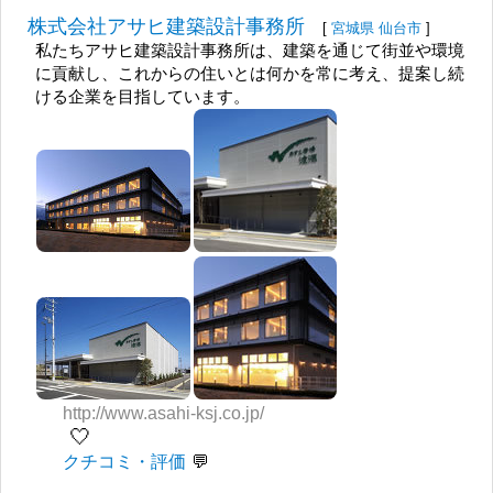
株式会社アサヒ建築設計事務所
[
宮城県
仙台市
]
私たちアサヒ建築設計事務所は、建築を通じて街並や環境
に貢献し、これからの住いとは何かを常に考え、提案し続
ける企業を目指しています。
http://www.asahi-ksj.co.jp/
🤍
クチコミ・評価