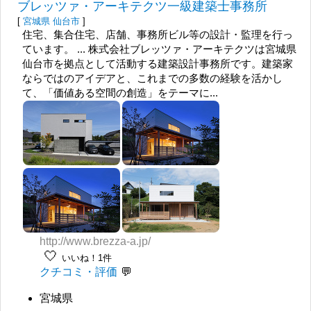
ブレッツァ・アーキテクツ一級建築士事務所
[
宮城県
仙台市
]
住宅、集合住宅、店舗、事務所ビル等の設計・監理を行っ
ています。 ... 株式会社ブレッツァ・アーキテクツは宮城県
仙台市を拠点として活動する建築設計事務所です。建築家
ならではのアイデアと、これまでの多数の経験を活かし
て、「価値ある空間の創造」をテーマに...
http://www.brezza-a.jp/
🤍
いいね！1件
クチコミ・評価
宮城県