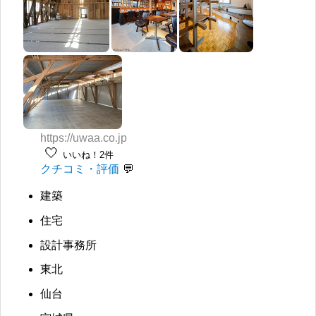
https://uwaa.co.jp
🤍
いいね！2件
クチコミ・評価
建築
住宅
設計事務所
東北
仙台