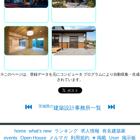
※このページは、登録データを元にコンピュータ プログラムにより自動収集・生成
されています。
⏮
⏭
茨城県の
建築設計事務所一覧
home
what's new
ランキング
求人情報
有名建築家
events
Open House
メルマガ
利用規約
➕ 掲載
User
掲示板