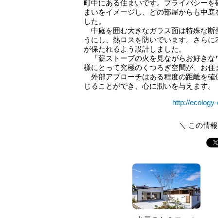
町中にある住まいです。プライバシーを
まいをイメージし、どの部屋からも中庭
した。
中庭を囲む大きなガラス面は特殊な断
うにし、熱ロスを防いでいます。さらに
が保たれるよう設計しました。
「薪ストーブの火を見ながらお好きな
様にとって究極のくつろぎ空間が、お住
外部アプローチはある程度の距離を確
じることができ、心に潤いを与えます。
http://ecology
＼ この情