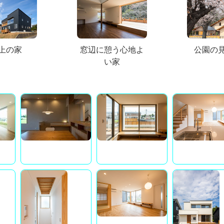
上の家
窓辺に憩う心地よ
公園の
い家