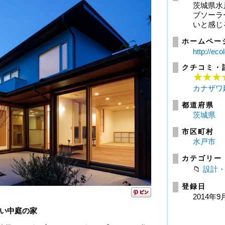
茨城県水
ブソーラ
いと感じ
ホームペー
http://eco
クチコミ・
カナザワ
都道府県
茨城県
市区町村
水戸市
カテゴリー
設計
登録日
2014年9
い中庭の家