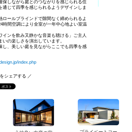
確保しながら庭とのつながりを感じられる住
を通じて四季を感じられるようデザインしま
熱ロールブラインドで隙間なく締められるよ
24時間空調により全室が一年中心地よい室温
ワインを飲み又静かな音楽も聴ける」ご主人
まいの楽しさを演出しています。
保し、美しい庭を見ながらここでも四季を感
-design.jp/index.php
報をシェアする ／
プライベートコー