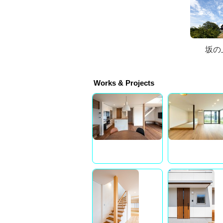
坂の
Works & Projects