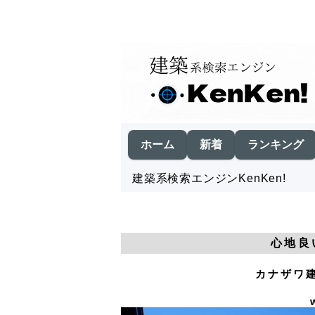
ホーム
新着
ランキング
建築系検索エンジンKenKen!
心地良
カナザワ