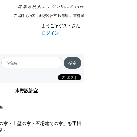
建築系検索エンジンKenKen👀
石場建ての家 | 水野設計室 岐阜県 八百津町
ようこそゲストさん
ログイン
水野設計室
室
の家・土壁の家・石場建ての家」を手掛
す。