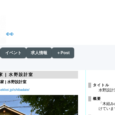
👀
イベント
求人情報
＋Post
 | 水野設計室
家 | 水野設計室
タイトル
ekkei.jp/ishibadate/
水野設計
概要
「木組み
けていま