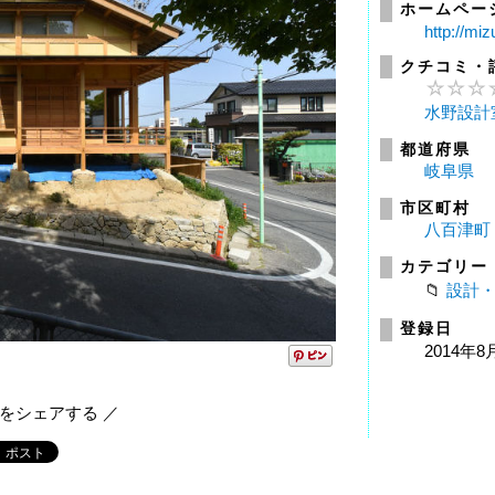
ホームペー
http://miz
クチコミ・
水野設計
都道府県
岐阜県
市区町村
八百津町
カテゴリー
設計
登録日
2014年8
報をシェアする ／