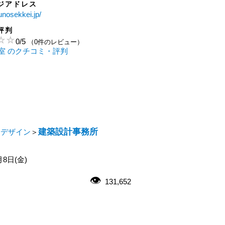
ジアドレス
unosekkei.jp/
評判
0
/
5
（0件のレビュー）
室 のクチコミ・評判
建築設計事務所
・デザイン
＞
月8日(金)
131,652