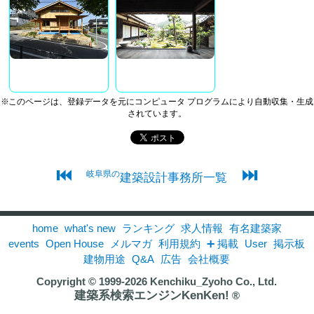
※このページは、登録データを元にコンピュータ プログラムにより自動収集・生成
されています。
⏮
⏭
岐阜県の
建築設計事務所一覧
home
what's new
ランキング
求人情報
有名建築家
events
Open House
メルマガ
利用規約
➕ 掲載
User
掲示板
建物用途
Q&A
広告
会社概要
Copyright © 1999-2026
Kenchiku_Zyoho Co., Ltd.
建築系検索エンジンKenKen!
®