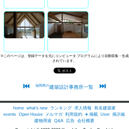
※このページは、登録データを元にコンピュータ プログラムにより自動収集・生成
されています。
⏮
⏭
福岡県の
建築設計事務所一覧
home
what's new
ランキング
求人情報
有名建築家
events
Open House
メルマガ
利用規約
➕ 掲載
User
掲示板
建物用途
Q&A
広告
会社概要