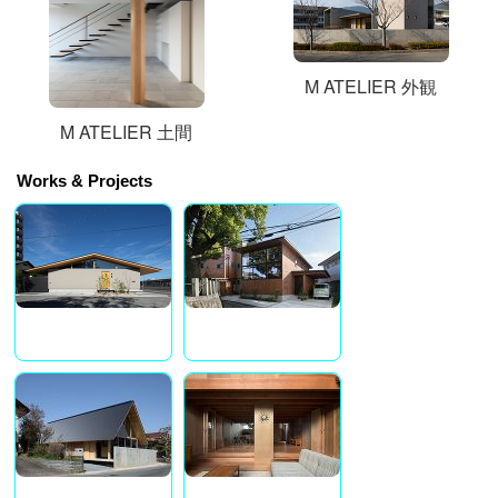
M ATELIER 外観
M ATELIER 土間
Works & Projects