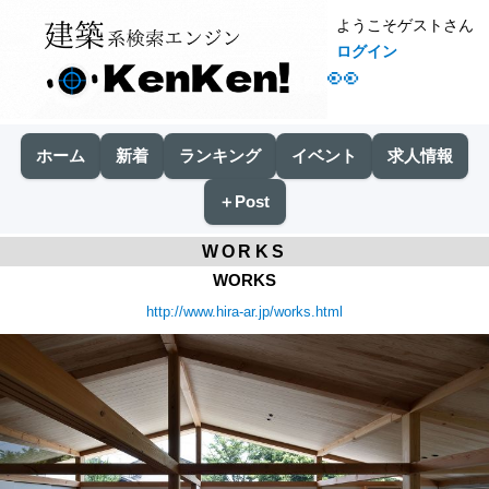
ようこそゲストさん
ログイン
👀
ホーム
新着
ランキング
イベント
求人情報
＋Post
WORKS
WORKS
http://www.hira-ar.jp/works.html