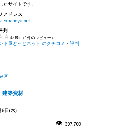
したサイトです。
ジアドレス
w.expandya.net
評判
3.0
/
5
（1件のレビュー）
ンド屋どっとネット のクチコミ・評判
央区
・建築資材
月8日(木)
397,700