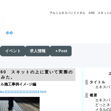
アルミエキスパンドメタル Ｄ60 スキット
👀
イベント
求人情報
＋Post
60 スキットの上に置いて実際の
てみた。
タイトル
ル施工事例イメ−ジ編
エキスパ
dex11111111111111111111114.html
概要
エキスパ
どっとネ
メタルの