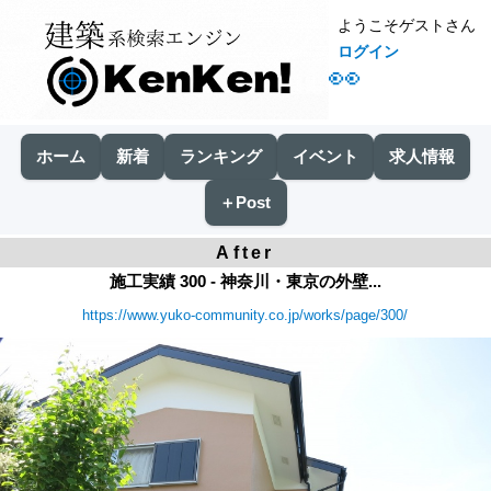
ようこそゲストさん
ログイン
👀
ホーム
新着
ランキング
イベント
求人情報
＋Post
After
施工実績 300 - 神奈川・東京の外壁...
https://www.yuko-community.co.jp/works/page/300/