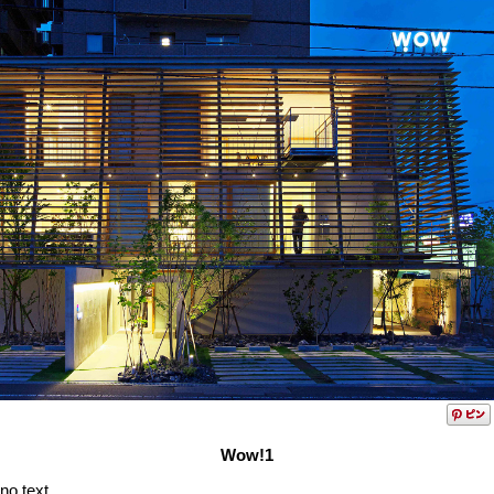
Wow!1
no text