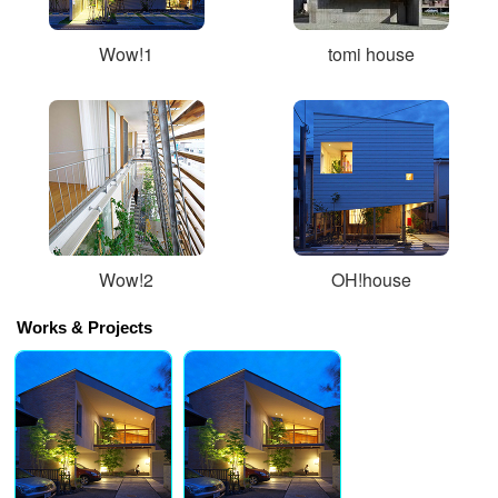
Wow!1
tomi house
Wow!2
OH!house
Works & Projects