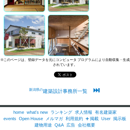
※このページは、登録データを元にコンピュータ プログラムにより自動収集・生成
されています。
⏭
新潟県の
建築設計事務所一覧
home
what's new
ランキング
求人情報
有名建築家
events
Open House
メルマガ
利用規約
➕ 掲載
User
掲示板
建物用途
Q&A
広告
会社概要