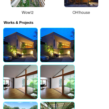
Wow!2
OH!house
Works & Projects