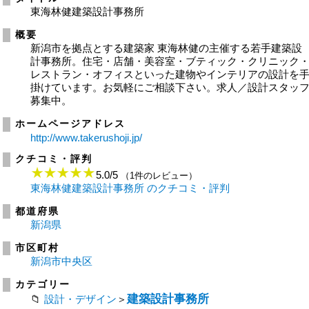
東海林健建築設計事務所
概要
新潟市を拠点とする建築家 東海林健の主催する若手建築設
計事務所。住宅・店舗・美容室・ブティック・クリニック
レストラン・オフィスといった建物やインテリアの設計を
掛けています。お気軽にご相談下さい。求人／設計スタッ
募集中。
ホームページアドレス
http://www.takerushoji.jp/
クチコミ・評判
5.0
/
5
（1件のレビュー）
東海林健建築設計事務所 のクチコミ・評判
都道府県
新潟県
市区町村
新潟市中央区
カテゴリー
建築設計事務所
設計・デザイン
＞