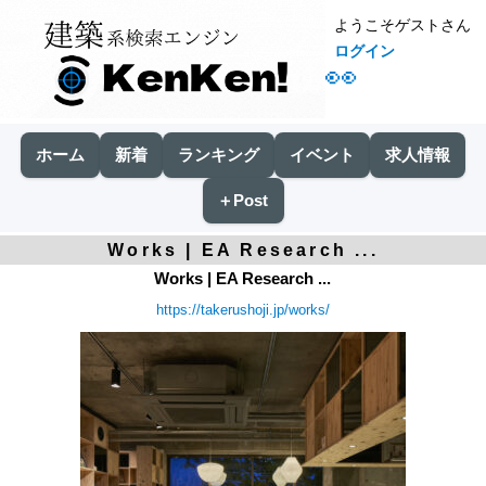
ようこそゲストさん
ログイン
👀
ホーム
新着
ランキング
イベント
求人情報
＋Post
Works | EA Research ...
Works | EA Research ...
https://takerushoji.jp/works/