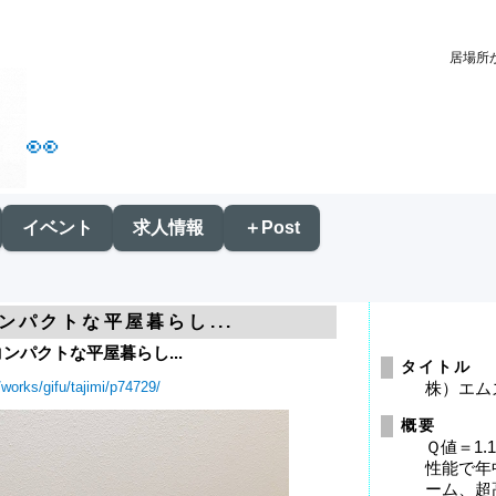
居場所が
👀
イベント
求人情報
＋Post
ンパクトな平屋暮らし...
ンパクトな平屋暮らし...
タイトル
works/gifu/tajimi/p74729/
株）エム
概要
Ｑ値＝1.
性能で年
ーム、超