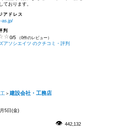
しております。
ジアドレス
-as.jp/
評判
0
/
5
（0件のレビュー）
ズアソシエイツ のクチコミ・評判
建設会社・工務店
施工
＞
2月5日(金)
442,132