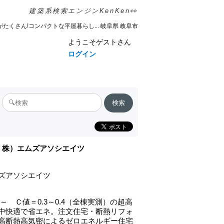
建築系検索エンジンKenKen👀
たくさん!コンパクトな平屋暮らし... 岐阜県 岐阜市
ようこそゲストさん
ログイン
株）エムズアソシエイツ
ズアソシエイツ
1～ Ｃ値＝0.3～0.4（全棟実測）の超高
中快適で省エネ。注文住宅・断熱リフォ
高断熱高気密によるゼロエネルギー住宅