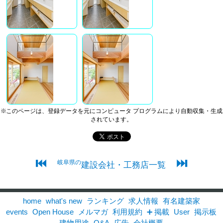
※このページは、登録データを元にコンピュータ プログラムにより自動収集・生成
されています。
⏮
⏭
岐阜県の
建設会社・工務店一覧
home
what's new
ランキング
求人情報
有名建築家
events
Open House
メルマガ
利用規約
➕ 掲載
User
掲示板
建物用途
Q&A
広告
会社概要