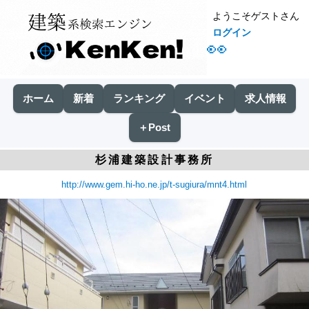
ようこそゲストさん
ログイン
👀
ホーム
新着
ランキング
イベント
求人情報
＋Post
杉浦建築設計事務所
http://www.gem.hi-ho.ne.jp/t-sugiura/mnt4.html