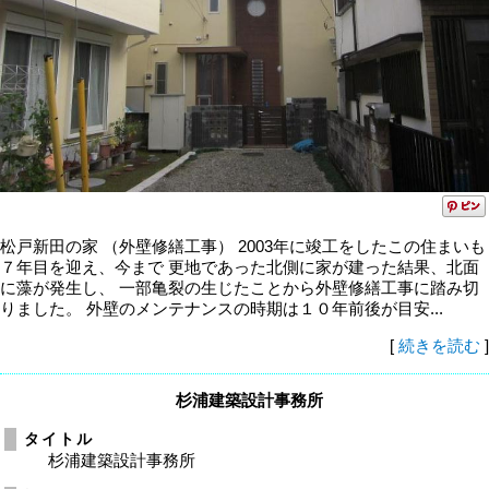
松戸新田の家 （外壁修繕工事） 2003年に竣工をしたこの住まいも
７年目を迎え、今まで 更地であった北側に家が建った結果、北面
に藻が発生し、 一部亀裂の生じたことから外壁修繕工事に踏み切
りました。 外壁のメンテナンスの時期は１０年前後が目安...
[
続きを読む
]
杉浦建築設計事務所
タイトル
杉浦建築設計事務所