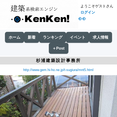
ようこそゲストさん
ログイン
👀
ホーム
新着
ランキング
イベント
求人情報
＋Post
杉浦建築設計事務所
http://www.gem.hi-ho.ne.jp/t-sugiura/mnt5.html