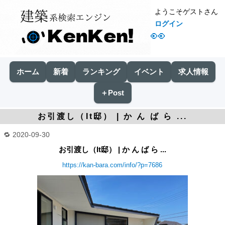
ようこそゲストさん
ログイン
👀
ホーム
新着
ランキング
イベント
求人情報
＋Post
お引渡し（It邸） | か ん ば ら ...
2020-09-30
お引渡し（It邸） | か ん ば ら ...
https://kan-bara.com/info/?p=7686