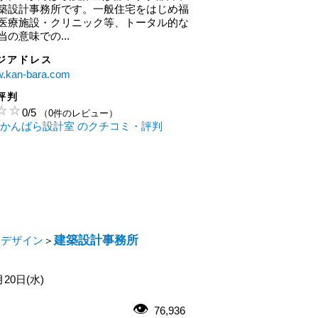
築設計事務所です。一般住宅をはじめ福
医療施設・クリニック等、トータル的な
の意味での...
ジアドレス
w.kan-bara.com
評判
0
/
5
（0件のレビュー）
 かんばら設計室 のクチコミ・評判
建築設計事務所
・デザイン
＞
月20日(水)
76,936