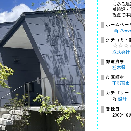
にある建
祉施設・
視点で本当
ホームペー
http://ww
クチコミ・
株式会社
都道府県
栃木県
市区町村
宇都宮市
カテゴリー
設計
登録日
2008年8