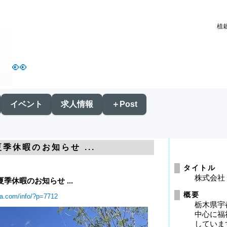
植栽
👀
イベント
求人情報
＋Post
夏季休暇のお知らせ ...
タイトル
株式会社
夏季休暇のお知らせ ...
概要
ra.com/info/?p=7712
栃木県宇
中心に福
していま