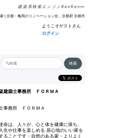
建築系検索エンジンKenKen👀
家 | 京都・亀岡のリノベーション住... 京都府 京都市
ようこそゲストさん
ログイン
級建築士事務所 ＦＯＲＭＡ
士事務所 ＦＯＲＭＡ
使命は、人々が、心と体を健康に保ち、
人生や仕事を楽しめる 居心地のいい家を
することです・自然のある家・よりよく