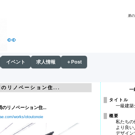
弟の
👀
イベント
求人情報
＋Post
岡のリノベーション住...
一
タイトル
一級建築
岡のリノベーション住...
概要
fae.com/works/otoutonoie
私たちの
より良い
デザイン