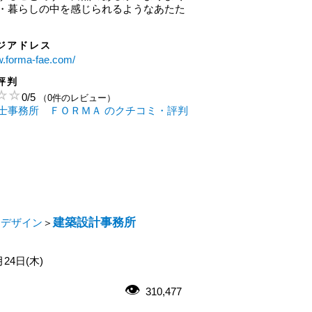
・暮らしの中を感じられるようなあたた
ジアドレス
w.forma-fae.com/
評判
0
/
5
（0件のレビュー）
士事務所 ＦＯＲＭＡ のクチコミ・評判
建築設計事務所
・デザイン
＞
月24日(木)
310,477