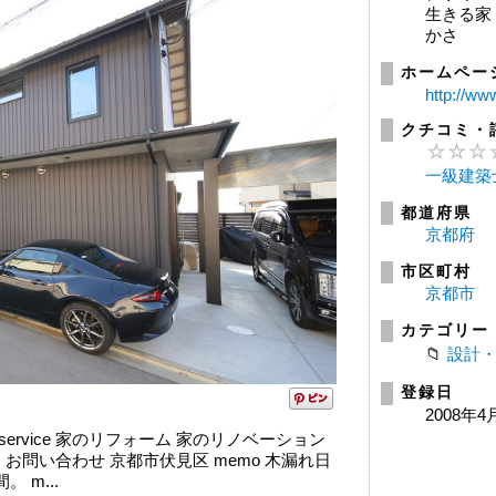
生きる家
かさ
ホームペー
http://ww
クチコミ・
一級建築
都道府県
京都府
市区町村
京都市
カテゴリー
設計
登録日
2008年4
 service 家のリフォーム 家のリノベーション
Q お問い合わせ 京都市伏見区 memo 木漏れ日
 m...