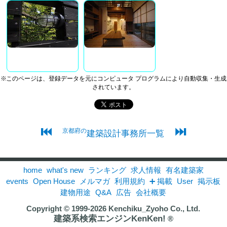
※このページは、登録データを元にコンピュータ プログラムにより自動収集・生成
されています。
⏮
⏭
京都府の
建築設計事務所一覧
home
what's new
ランキング
求人情報
有名建築家
events
Open House
メルマガ
利用規約
➕ 掲載
User
掲示板
建物用途
Q&A
広告
会社概要
Copyright © 1999-2026
Kenchiku_Zyoho Co., Ltd.
建築系検索エンジンKenKen!
®