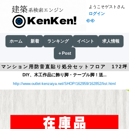
ようこそゲストさん
ログイン
👀
ホーム
新着
ランキング
イベント
求人情報
＋Post
マンション用防音直貼り処分セットフロア 1?2坪
DIY、木工作品に飾り脚・テーブル脚！送...
http://www.outlet-kenzaiya.net/SHOP/162959/162852/list.html