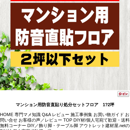
マンション用防音直貼り処分セットフロア 1?2坪
HOME 専門マメ知識 Q&A レビュー 施工事例集 お買い物ガイド お
問い合せ お客様の声／レビュー TOP DIY材/個人宅宛て歓迎・送料
無料コーナー DIY／飾り脚・テーブル脚 アウトレット建材屋.netの