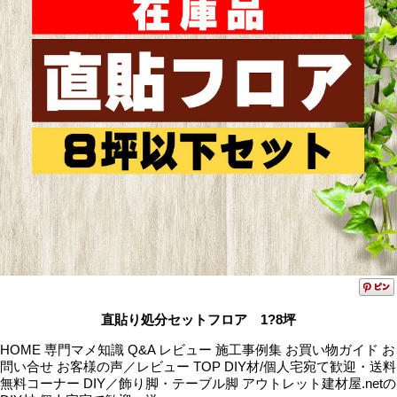
直貼り処分セットフロア 1?8坪
HOME 専門マメ知識 Q&A レビュー 施工事例集 お買い物ガイド お
問い合せ お客様の声／レビュー TOP DIY材/個人宅宛て歓迎・送料
無料コーナー DIY／飾り脚・テーブル脚 アウトレット建材屋.netの