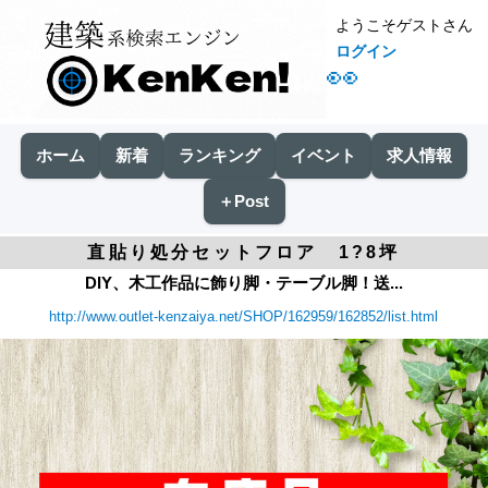
ようこそゲストさん
ログイン
👀
ホーム
新着
ランキング
イベント
求人情報
＋Post
直貼り処分セットフロア 1?8坪
DIY、木工作品に飾り脚・テーブル脚！送...
http://www.outlet-kenzaiya.net/SHOP/162959/162852/list.html