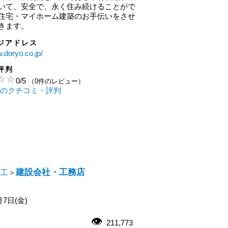
いて、安全で、永く住み続けることがで
住宅・マイホーム建築のお手伝いをさせ
きます。
ジアドレス
w.doryo.co.jp/
評判
0
/
5
（0件のレビュー）
 のクチコミ・評判
建設会社・工務店
施工
＞
月7日(金)
211,773