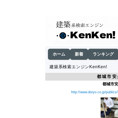
ホーム
新着
ランキング
建築系検索エンジンKenKen!
都城市安
都城市安
http://www.doryo.co.jp/publics