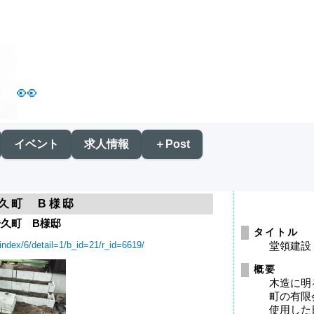
👀
イベント
求人情報
＋Post
久町 B様邸
久町 B様邸
タイトル
/index/6/detail=1/b_id=21/r_id=6619/
堂領建設
概要
木造に明
町の有限
使用した