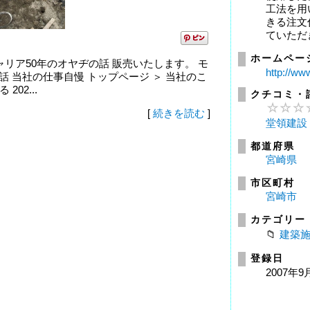
工法を用
きる注文
ていただ
ホームペー
 建築キャリア50年のオヤヂの話 販売いたします。 モ
http://ww
 当社の仕事自慢 トップページ ＞ 当社のこ
02...
クチコミ・
[
続きを読む
]
堂領建設
都道府県
宮崎県
市区町村
宮崎市
カテゴリー
建築
登録日
2007年9