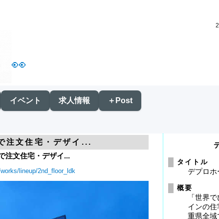
👀
イベント
求人情報
＋Post
県で注文住宅・デザイ...
県で注文住宅・デザイ...
タイトル
/works/lineup/2nd_floor_ldk
デプロホ
概要
「世界で
インの住
重県全域