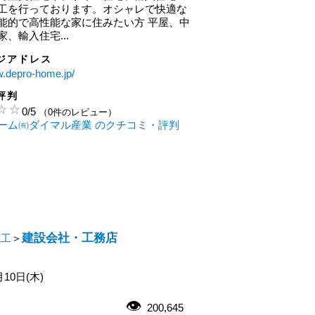
工を行っております。オシャレで快適な
能的で高性能な家に住みたい方 平屋、中
、輸入住宅...
ジアドレス
w.depro-home.jp/
評判
0
/
5
（0件のレビュー）
ーム㈲ダイマル産業 のクチコミ・評判
建設会社・工務店
施工
＞
月10日(木)
200,645