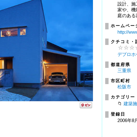
設計、施
家や、機
庭のある家
ホームペー
http://ww
クチコミ・
デプロホ
都道府県
三重県
市区町村
松阪市
カテゴリー
建築
登録日
2006年8