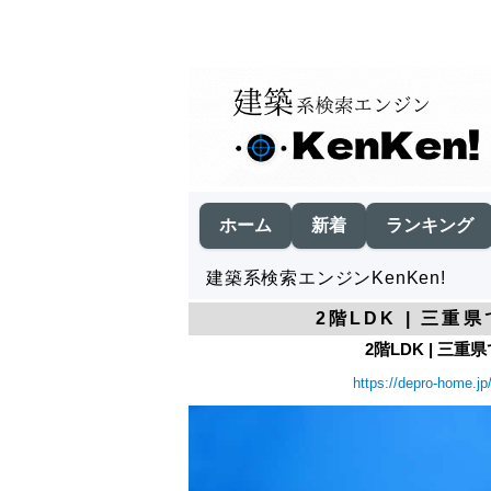
ホーム
新着
ランキング
建築系検索エンジンKenKen!
2階LDK | 三重
2階LDK | 三重
https://depro-home.jp