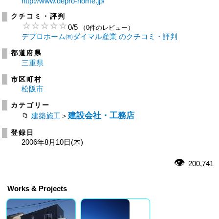
http://www.depro-home.jp/
クチコミ・評判
0
/
5
（0件のレビュー）
デプロホーム㈲ダイマル産業 のクチコミ・評判
都道府県
三重県
市区町村
松阪市
カテゴリー
建設会社・工務店
建築施工
＞
登録日
2006年8月10日(木)
200,741
Works & Projects