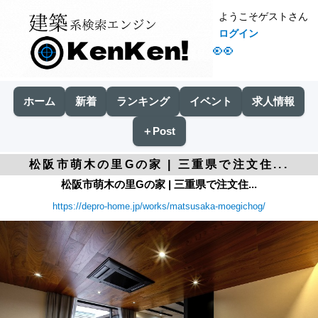
ようこそゲストさん
ログイン
👀
ホーム
新着
ランキング
イベント
求人情報
＋Post
松阪市萌木の里Gの家 | 三重県で注文住...
松阪市萌木の里Gの家 | 三重県で注文住...
https://depro-home.jp/works/matsusaka-moegichog/