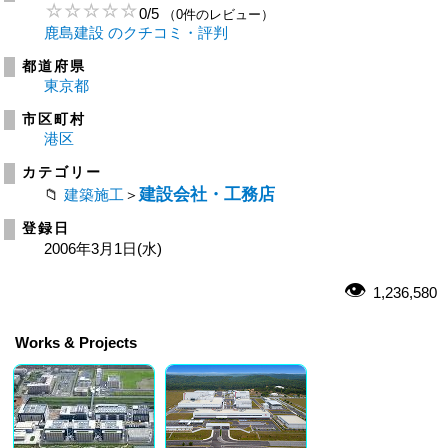
0
/
5
（0件のレビュー）
鹿島建設 のクチコミ・評判
都道府県
東京都
市区町村
港区
カテゴリー
建設会社・工務店
建築施工
＞
登録日
2006年3月1日(水)
1,236,580
Works & Projects