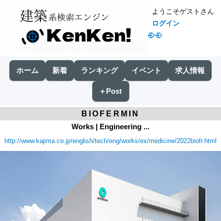
ようこそゲストさん
ログイン
👀
ホーム
新着
ランキング
イベント
求人情報
＋Post
BIOFERMIN
Works | Engineering ...
http://www.kajima.co.jp/english/tech/eng/works/ex/medicine/2022biofr.html