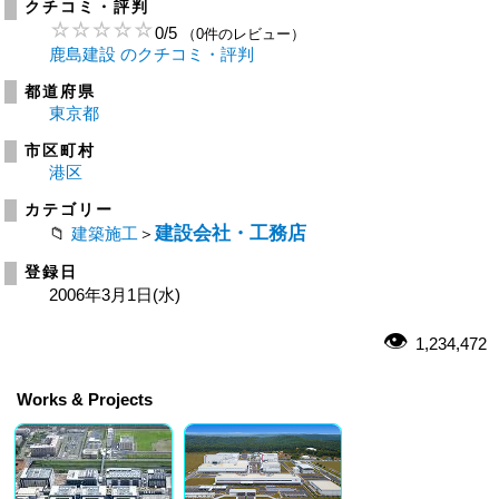
クチコミ・評判
0
/
5
（0件のレビュー）
鹿島建設 のクチコミ・評判
都道府県
東京都
市区町村
港区
カテゴリー
建設会社・工務店
建築施工
＞
登録日
2006年3月1日(水)
1,234,472
Works & Projects