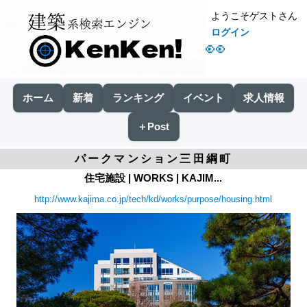
ようこそゲストさん
ログイン
👀
ホーム
新着
ランキング
イベント
求人情報
＋Post
パークマンション三田綱町
住宅施設 | WORKS | KAJIM...
http://www.kajima.co.jp/tech/kd/works/purpose/housing.html